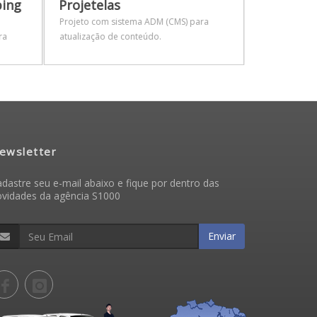
ing
Projetelas
Remarca
Projeto com sistema ADM (CMS) para
Desenvolvime
ra
atualização de conteúdo.
sistema de G
Informações
ewsletter
dastre seu e-mail abaixo e fique por dentro das
ovidades da agência S1000
Enviar