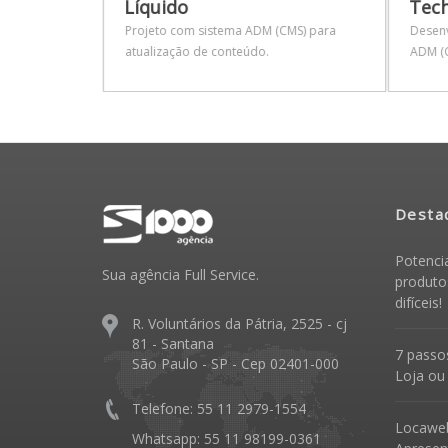
Líquido
Tech
Projeto com sistema ADM (CMS) para
Desenv
atualização de conteúdo.
ADM (C
Desta
Potenci
Sua agência Full Service.
produto
difíceis!
R. Voluntários da Pátria, 2525 - cj
81 - Santana
7 passos
São Paulo - SP - Cep 02401-000
Loja ou
Telefone: 55 11 2979-1554
Locawe
Whatsapp: 55 11 98199-0361