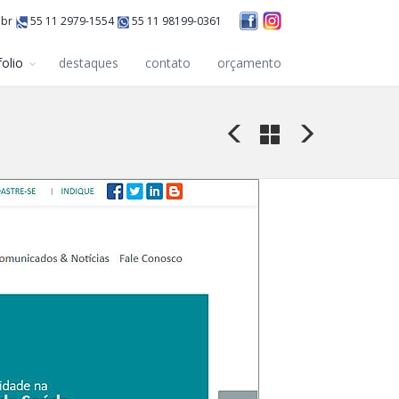
.br
55 11 2979-1554
55 11 98199-0361
folio
destaques
contato
orçamento