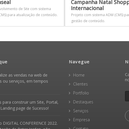
seal
Campanha Natal Shopp
Internacional
olvimento de Site com sistema
MS) para atualização de conteúdo.
Projeto com sistema ADM (CMS) pa
gestão de conteúdo.
que
Navegue
N
Ca
alize as vendas na web de
Home
n
s ou serviços, em tempos
Clientes
Portfolio
Destaques
 para construir um Site, Portal,
 Landing page de Sucesso!
Serviços
Empresa
b DIGITAL CONFERENCE 2022.
Contato