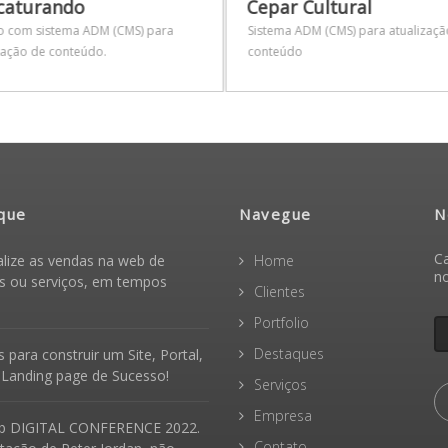
caturando
Cepar Cultural
o com sistema ADM (CMS) para
Sistema ADM (CMS) para atualizaçã
zação de conteúdo.
conteúdo
que
Navegue
N
Ca
alize as vendas na web de
Home
n
s ou serviços, em tempos
Clientes
Portfolio
Destaques
 para construir um Site, Portal,
 Landing page de Sucesso!
Serviços
Empresa
b DIGITAL CONFERENCE 2022.
Contato