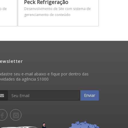
Peck Refrigeração
Campanha
Mama no 
o de
Desenvolvimento de Site com sistema de
gerenciamento de conteúdo
Parcerias: Ac
Publicidade S
para atualiza
ewsletter
dastre seu e-mail abaixo e fique por dentro das
ovidades da agência S1000
Enviar