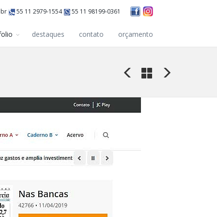
.br
55 11 2979-1554
55 11 98199-0361
folio
destaques
contato
orçamento