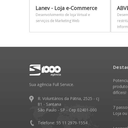
Lanev - Loja e-Commerce
ABVE
- Abaçai -
Desenvolvimento de loja Virtual e
Desenv
serviços de Marketing Web
restri
Inform
Desta
Potenci
Sua agência Full Service.
produto
difíceis!
R. Voluntários da Pátria, 2525 - cj
81 - Santana
7 passos
São Paulo - SP - Cep 02401-000
Loja ou
Telefone: 55 11 2979-1554