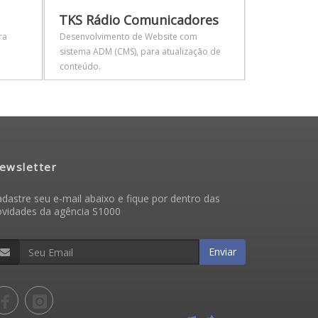
TKS Rádio Comunicadores
Coppola 
ra
Desenvolvimento de Website com
Projeto com 
sistema ADM (CMS), para atualização de
atualização d
conteúdo.
ewsletter
dastre seu e-mail abaixo e fique por dentro das
ovidades da agência S1000
Enviar