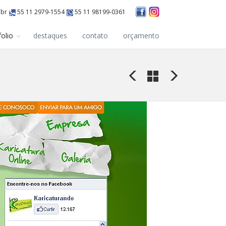
.br
55 11 2979-1554
55 11 98199-0361
folio
destaques
contato
orçamento