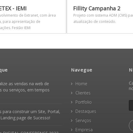
TEX - IEMI
Fillity Campanha 2
olvimento de Extranet, com área
Projeto com sistema ADM (CMS) pa
ta, para apresentação de
atualização de conteúdo.
ações. Festão IEMI
que
Navegue
N
Ca
alize as vendas na web de
Home
n
s ou serviços, em tempos
Clientes
Portfolio
Destaques
 para construir um Site, Portal,
 Landing page de Sucesso!
Serviços
Empresa