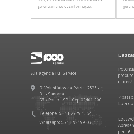
de Site com
Solução Sistema Web, com sistema de
Landin
Marketing
gerenciamento das informação.
geren
Desta
Potenci
Sua agência Full Service.
produto
difíceis!
R. Voluntários da Pátria, 2525 - cj
81 - Santana
7 passos
São Paulo - SP - Cep 02401-000
Loja ou
Telefone: 55 11 2979-1554
Locawe
Whatsapp: 55 11 98199-0361
Apresen
perca!