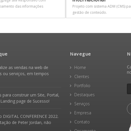
gpage site Responsivo com
ciamento das informações
Projeto com sistema ADM (CMS) pa
gestão de conteúdo.
que
Navegue
N
Ca
alize as vendas na web de
Home
n
s ou serviços, em tempos
Clientes
Portfolio
Destaques
 para construir um Site, Portal,
 Landing page de Sucesso!
Serviços
Empresa
b DIGITAL CONFERENCE 2022.
Contato
tação de Peter Jordan, não
Orçamento