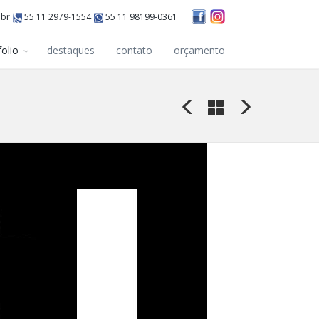
.br
55 11 2979-1554
55 11 98199-0361
folio
destaques
contato
orçamento