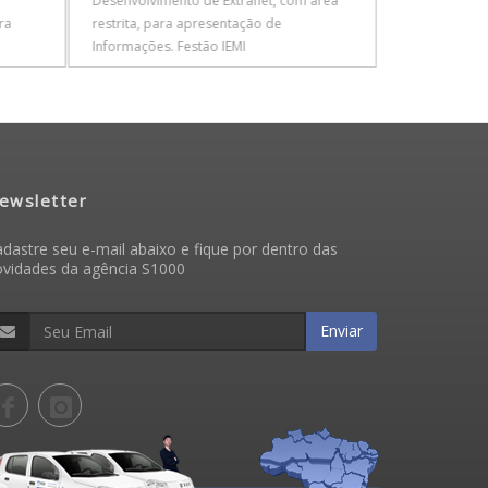
Desenvolvimento de Extranet, com área
Parcerias: Ac
ra
restrita, para apresentação de
Informações. Festão IEMI
ewsletter
dastre seu e-mail abaixo e fique por dentro das
ovidades da agência S1000
Enviar