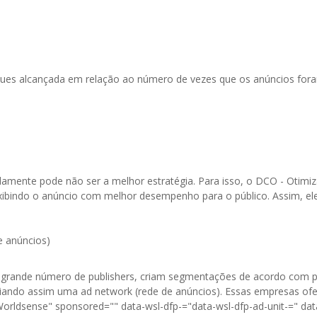
iques alcançada em relação ao número de vezes que os anúncios fora
amente pode não ser a melhor estratégia. Para isso, o DCO - Otimiz
indo o anúncio com melhor desempenho para o público. Assim, ele o
e anúncios)
grande número de publishers, criam segmentações de acordo com pa
riando assim uma ad network (rede de anúncios). Essas empresas ofe
Worldsense" sponsored="" data-wsl-dfp-="data-wsl-dfp-ad-unit-=" dat