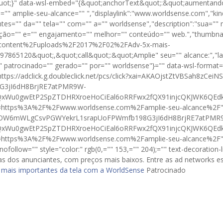
ot;}" data-wsl-embed="{&quot;anchorText&quot;:&quot;aumentando"
" amplie-seu-alcance="" ","displaylink":"www.worldsense.com","kind
ntes="" da="" tela="" com="" a="" worldsense","description":"sua=""
zação="" e="" engajamento="" melhor="" conteúdo="" web.","thumbnailu
content%2Fuploads%2F2017%2F02%2FAdv-5x-mais-
5120&quot;,&quot;call&quot;:&quot;Amplie" seu="" alcance:","la
="" patrocinado="" gerado="" por="" worldsense"}="" data-wsl-forma
tps://adclick.g.doubleclick.net/pcs/click?xai=AKAOjstZtVBSah8zCei
3jI6dH8BrjRE7atPMR9W-
xWu0gwEtP2SpZTDHRXroeHoCiEal6oRRFwx2fQX91injcQKJWK6QE
https%3A%2F%2Fwww.worldsense.com%2Famplie-seu-alcance%2F" href="
ozOW6mWLgCsvPGWYekrL1srapUoFPWmfb198G3jI6dH8BrjRE7atPMR
xWu0gwEtP2SpZTDHRXroeHoCiEal6oRRFwx2fQX91injcQKJWK6QE
l=https%3A%2F%2Fwww.worldsense.com%2Famplie-seu-alcance%2F" 
llow="" style="color:" rgb(0,="" 153,="" 204);="" text-decoration-lin
dos anunciantes, com preços mais baixos. Entre as ad networks es
s mais importantes da tela com a WorldSense
Patrocinado