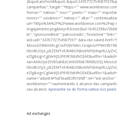
{&quot;anchorId&quot;:&quot;3470772754587597&qu
campanhas","target":"https:="" www.worldsense.com="
forma="" nativa="" nos="" pixels="" mais="" importa
novos="" usuários="" nativa,="" alta="" contextuali
url="https%3A%2F%2Fwww.worldsense.com%2Fwp-
engajamento.png&key=83ceee2ba11b452398a72b689786
br","sponsoredtext":"patrocinado","hovertext":"link
wsl-uid="3470772754587597" data-cke-saved-href="ht
MosozOW6mWLgCsvPGWYekrL1srapUoFPWmfb198G
tBoI8UOy3_yBZEMTvE4VAbONbo6NPdzKxpRLUyZvQ
eZlg&sig=Cg0ArKJSzPilY81bbVhOEAE&urlfix=1&adurl=
xai=AKAOjstZtVBSah8zCeiNSRRxk7RRBlzDEJ-Mos
tBoI8UOy3_yBZEMTvE4VAbONbo6NPdzKxpRLUyZvQ
eZlg&sig=Cg0ArKJSzPilY81bbVhOEAE&urlfix=1&adur
name="adunit4P5af3ead03f016fdf" rel="wsl-anchor" nofo
worldsense="">aumentando o alcance das campanhas 
seu alcance:
Apresente-se de forma nativa nos pixel
Ad exchanges