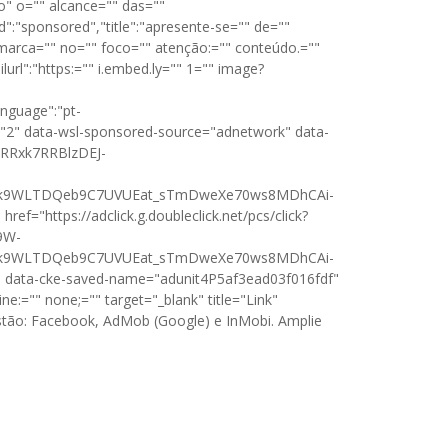
 o="" alcance="" das=""
":"sponsored","title":"apresente-se="" de=""
 marca="" no="" foco="" atenção:="" conteúdo.=""
rl":"https:="" i.embed.ly="" 1="" image?
nguage":"pt-
t="2" data-wsl-sponsored-source="adnetwork" data-
NSRRxk7RRBlzDEJ-
dk9WLTDQeb9C7UVUEat_sTmDweXe70ws8MDhCAi-
https://adclick.g.doubleclick.net/pcs/click?
9W-
dk9WLTDQeb9C7UVUEat_sTmDweXe70ws8MDhCAi-
data-cke-saved-name="adunit4P5af3ead03f016fdf"
e:="" none;="" target="_blank" title="Link"
tão: Facebook, AdMob (Google) e InMobi.
Amplie