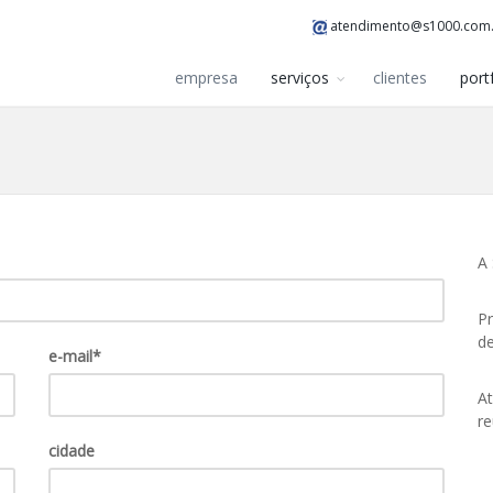
atendimento@s1000.com
empresa
serviços
clientes
port
A 
Pr
d
e-mail*
At
re
cidade