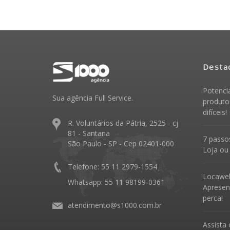
Desta
Potenci
Sua agência Full Service.
produto
difíceis!
R. Voluntários da Pátria, 2525 - cj
81 - Santana
7 passos
São Paulo - SP - Cep 02401-000
Loja ou
Telefone: 55 11 2979-1554
Locawe
Whatsapp: 55 11 98199-0361
Apresen
perca!
atendimento@s1000.com.br
Assista 