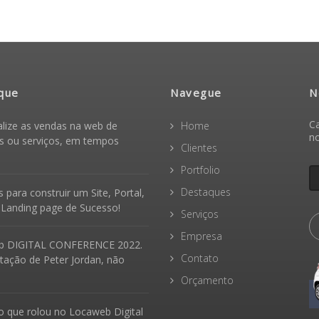
que
Navegue
N
Ca
alize as vendas na web de
Home
n
s ou serviços, em tempos
Clientes
Portfolio
Destaques
 para construir um Site, Portal,
 Landing page de Sucesso!
Serviços
Empresa
b DIGITAL CONFERENCE 2022.
Contato
tação de Peter Jordan, não
Orçamento
o que rolou no Locaweb Digital