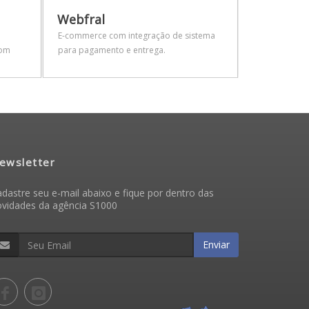
Webfral
Edrass
E-commerce com integração de sistema
Site com sis
com
para pagamento e entrega.
atualização d
carrinho de 
ewsletter
dastre seu e-mail abaixo e fique por dentro das
ovidades da agência S1000
Enviar