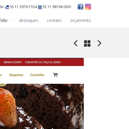
.br
55 11 2979-1554
55 11 98199-0361
folio
destaques
contato
orçamento