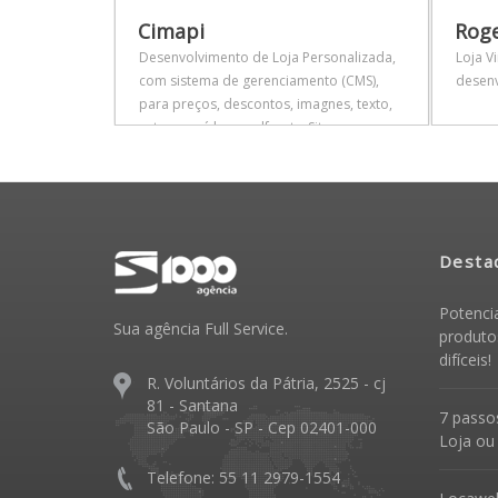
- Loja
Cimapi
Roge
a de compra
Desenvolvimento de Loja Personalizada,
Loja V
com sistema de gerenciamento (CMS),
desenv
para preços, descontos, imagnes, texto,
estoque, vídeos, pdfs, etc. Site
institucional gerenciável.
Desta
Potenci
Sua agência Full Service.
produto
difíceis!
R. Voluntários da Pátria, 2525 - cj
81 - Santana
7 passos
São Paulo - SP - Cep 02401-000
Loja ou
Telefone: 55 11 2979-1554