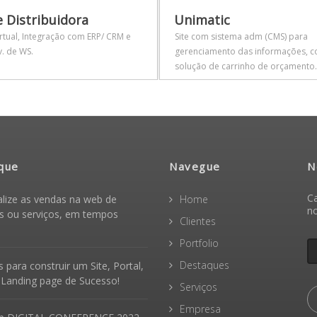
 Distribuidora
Unimatic
irtual, Integração com ERP/ CRM e
Site com sistema adm (CMS) para
. de WS.
gerenciamento das informações, 
solução de carrinho de orçamento.
que
Navegue
N
Ca
alize as vendas na web de
Home
n
s ou serviços, em tempos
Clientes
Portfolio
Destaques
 para construir um Site, Portal,
 Landing page de Sucesso!
Serviços
Empresa