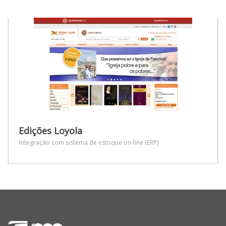
Edições Loyola
Edr
Integração com sistema de estoque on-line (ERP)
Site 
siste