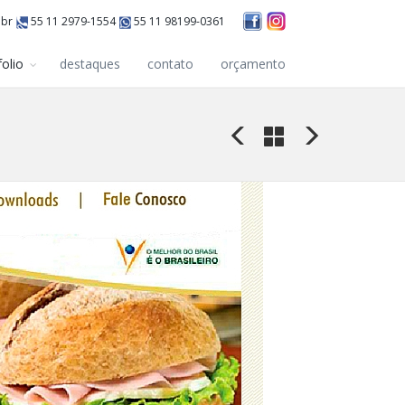
.br
55 11 2979-1554
55 11 98199-0361
folio
destaques
contato
orçamento