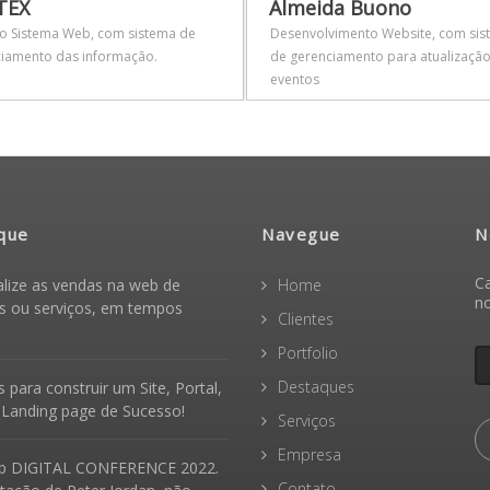
TEX
Almeida Buono
o Sistema Web, com sistema de
Desenvolvimento Website, com sis
iamento das informação.
de gerenciamento para atualizaçã
eventos
que
Navegue
N
Ca
alize as vendas na web de
Home
n
s ou serviços, em tempos
Clientes
Portfolio
Destaques
 para construir um Site, Portal,
 Landing page de Sucesso!
Serviços
Empresa
b DIGITAL CONFERENCE 2022.
Contato