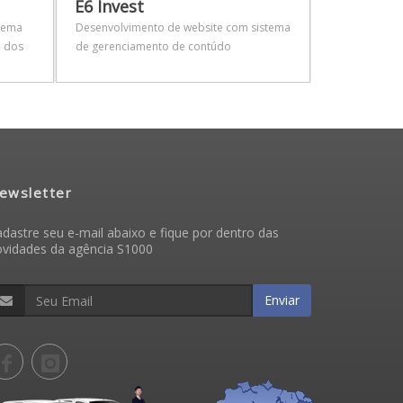
E6 Invest
Sindustri
Trigo
tema
Desenvolvimento de website com sistema
o dos
de gerenciamento de contúdo
Desenvolvimen
atualização d
ewsletter
dastre seu e-mail abaixo e fique por dentro das
ovidades da agência S1000
Enviar